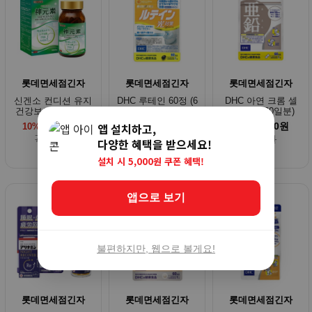
롯데면세점긴자
롯데면세점긴자
롯데면세점긴자
신겐소 컨디션 유지
DHC 루테인 60정 (6
DHC 아연 크롬 셀
건강보조제 60일분
0일분)
렌 60정 (60일분)
64,000원
25,440원
5,990원
앱 설치하고,
10%
8%
10%
71,000원
27,650원
6,660원
다양한 혜택을 받으세요!
설치 시 5,000원 쿠폰 혜택!
앱으로 보기
불편하지만, 웹으로 볼게요!
롯데면세점긴자
롯데면세점긴자
롯데면세점긴자