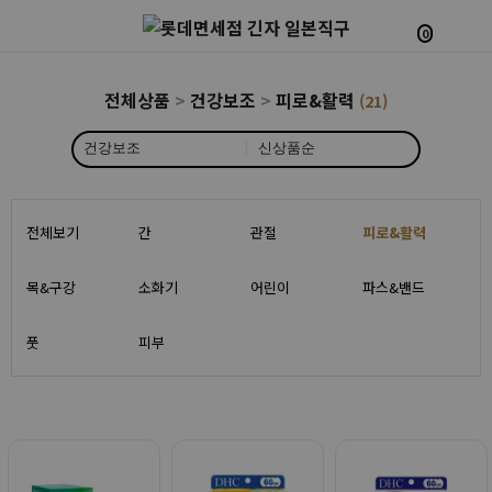
0
전체상품
>
건강보조
>
피로&활력
(21)
|
전체보기
간
관절
피로&활력
목&구강
소화기
어린이
파스&밴드
풋
피부