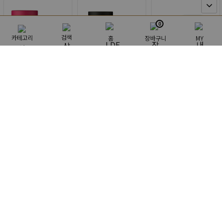
0
검색
카테고리
홈
장바구니
MY
롯데면세점긴자
롯데면세점긴자
롯데면세점긴자
NMN ATHLETE <화
NMN ATHLETE <에
히로이치 NMN 36,0
이트 뷰티> NMN10
너지> NMN10000㎎
00mg 소프트 캡슐
000㎎ 장미꽃잎+제
마카+아연+BCAA+
타입 120정 (60일분)
185,000원
185,000원
180,000원
3%
3%
3%
비집+콜라겐+세라
L아르기닌+이눌린
190,720원
190,720원
185,570원
마이드+나이아신
120정 (30일분)
+아스타잔틴
더보기
공지사항
고객센터
FAQ