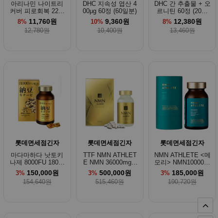
아리나민 나이트리
DHC 지속성 엽산 4
DHC 간 추출물 + 오
커버 피로회복 22정
00μg 60정 (60일분)
르니틴 60정 (20일
(11일분)
분)
11,760원
9,360원
12,380원
8%
10%
8%
12,780원
10,400원
13,460원
롯데면세점긴자
롯데면세점긴자
롯데면세점긴자
마다마하다 낫토키
TTF NMN ATHLET
NMN ATHLETE <메
나제 8000FU 180정
E NMN 36000mg 1
모리> NMN10000㎎
(약 45~90일분) (유
80정
PQQ+CoQ10+낫토
150,000원
500,000원
185,000원
3%
3%
3%
통기한 : 26.10.23)
키나제+은행잎추출
154,640원
515,460원
190,720원
물+헤스페리딘 120
정 (30일분)