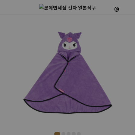
0
Prev
Next