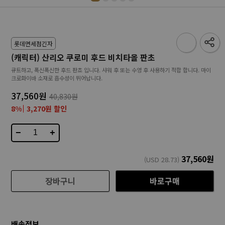
롯데면세점긴자
(캐릭터) 산리오 쿠로미 후드 비치타올 판초
큐트하고, 폭신폭신한 후드 판쵸 입니다. 샤워 후 또는 수영 후 사용하기 적합 합니다. 마이
크로화이바 소재로 흡수성이 뛰어납니다.
37,560원
40,830원
8%
3,270원 할인
−
+
37,560
원
(USD
28.73
)
장바구니
바로구매
배송정보