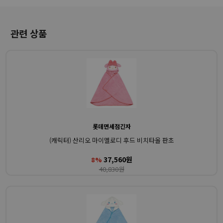
관련 상품
롯데면세점긴자
(캐릭터) 산리오 마이멜로디 후드 비치타올 판초
37,560원
8%
40,830원