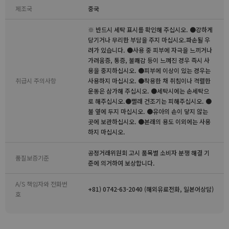
제조국
중국
※ 반드시 세탁 표시를 확인해 주십시오. ●강하게
당기거나 무리한 부담을 주지 마십시오.파손될 우
려가 있습니다. ●사용 중 피부에 자극을 느끼거나
가려움증, 통증, 불쾌감 등이 느껴진 경우 즉시 사
용을 중지하십시오. ●피부에 이상이 있는 경우는
취급시 주의사항
사용하지 마십시오. ●착용한 채 취침이나 격렬한
운동은 삼가해 주십시오. ●세탁시에는 손세탁으
로 해주십시오.●빨래 건조기는 피해주십시오. ●
불 옆에 두지 마십시오. ●유아의 손이 닿지 않는
곳에 보관하십시오. ●본래의 용도 이외에는 사용
하지 마십시오.
공정거래위원회 고시 품목별 소비자 분쟁 해결 기
품질보증기준
준에 의거하여 보상합니다.
A/S 책임자와 전화번
+81) 0742-63-2040 (해외유료전화, 일본어상담)
호