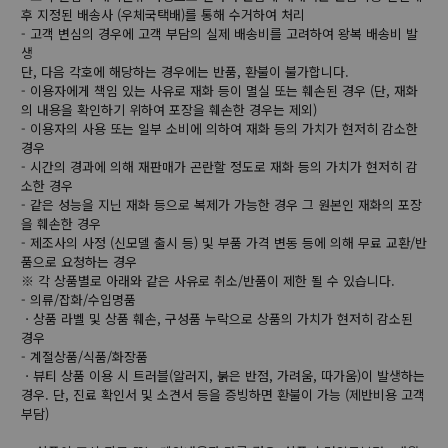
후 지정된 배송사 (우체국택배)를 통해 수거하여 처리
- 고객 변심의 경우에 고객 부담의 실제 배송비를 고려하여 왕복 배송비 발
생
단, 다음 각호에 해당하는 경우에는 반품, 환불이 불가합니다.
- 이용자에게 책임 있는 사유로 재화 등이 멸실 또는 훼손된 경우 (단, 재화
의 내용을 확인하기 위하여 포장을 훼손한 경우는 제외)
- 이용자의 사용 또는 일부 소비에 의하여 재화 등의 가치가 현저히 감소한
경우
- 시간의 경과에 의해 재판매가 곤란할 정도로 재화 등의 가치가 현저히 감
소한 경우
- 같은 성능을 지닌 재화 등으로 복제가 가능한 경우 그 원본인 재화의 포장
을 훼손한 경우
- 제조사의 사정 (신모델 출시 등) 및 부품 가격 변동 등에 의해 무료 교환/반
품으로 요청하는 경우
※ 각 상품별로 아래와 같은 사유로 취소/반품이 제한 될 수 있습니다.
- 의류/잡화/수입명품
ㆍ상품 라벨 및 상품 훼손, 구성품 누락으로 상품의 가치가 현저히 감소된
경우
- 계절상품/식품/화장품
ㆍ뷰티 상품 이용 시 트러블(알러지, 붉은 반점, 가려움, 따가움)이 발생하는
경우. 단, 진료 확인서 및 소견서 등을 증빙하면 환불이 가능 (제반비용 고객
부담)