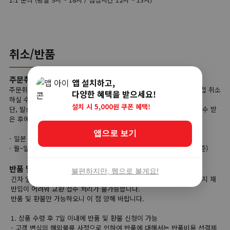
취소/반품
주문취소
앱 설치하고,
주문취소는 상품준비 단계에서는 고객님이 사이트 마이페이지에서 직접 취소
다양한 혜택을 받으세요!
하실 수가 있습니다.
설치 시 5,000원 쿠폰 혜택!
단, 발송대기 단계부터는 고객님의 직접 취소가 불가능하며, 상품을 인수 받
은 후에 반품 접수를 하셔야 합니다.
앱으로 보기
- 일본 직접 취소가능 시간
· 월~일 주문 당일 오전 00:00부터 당일 오후 23:59까지 (한국시간 기준)
반품 및 교환
불편하지만, 웹으로 볼게요!
긴자 일본직구는 해외 현지 상품을 한국으로 배송하기 때문에 해외 현지 재
반입이 어려워 교환 접수 처리가 불가능합니다.
반품 및 환불만 가능하오니 이 점 양해 바랍니다.
1. 상품 수령 후 7일 이내에 반품 및 환불 신청이 가능
- 고객 변심의 해외물류 사정으로 인하여 반품에 대해서는 반품비용 선결제