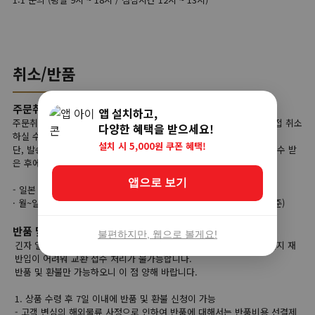
취소/반품
주문취소
앱 설치하고,
주문취소는 상품준비 단계에서는 고객님이 사이트 마이페이지에서 직접 취소
다양한 혜택을 받으세요!
하실 수가 있습니다.
설치 시 5,000원 쿠폰 혜택!
단, 발송대기 단계부터는 고객님의 직접 취소가 불가능하며, 상품을 인수 받
은 후에 반품 접수를 하셔야 합니다.
앱으로 보기
- 일본 직접 취소가능 시간
· 월~일 주문 당일 오전 00:00부터 당일 오후 23:59까지 (한국시간 기준)
반품 및 교환
불편하지만, 웹으로 볼게요!
긴자 일본직구는 해외 현지 상품을 한국으로 배송하기 때문에 해외 현지 재
반입이 어려워 교환 접수 처리가 불가능합니다.
반품 및 환불만 가능하오니 이 점 양해 바랍니다.
1. 상품 수령 후 7일 이내에 반품 및 환불 신청이 가능
- 고객 변심의 해외물류 사정으로 인하여 반품에 대해서는 반품비용 선결제