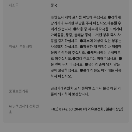
제조국
중국
※반드시 세탁 표시를 확인해 주십시오.●강하게
당기거나 무리한 부담을 주지 마십시오.파손될 우
려가 있습니다. ●사용 중 피부에 자극을 느끼거나
가려움증, 통증, 불쾌감 등이 느껴진 경우 즉시 사
용을 중지하십시오. ●피부에 이상이 있는 경우는
취급시 주의사항
사용하지 마십시오. ●착용한 채 취침이나 격렬한
운동은 삼가해 주십시오. ●세탁시에는 손세탁으
로 해주십시오.●빨래 건조기는 피해주십시오. ●
불 옆에 두지 마십시오. ●유아의 손이 닿지 않는
곳에 보관하십시오. ●본래의 용도 이외에는 사용
하지 마십시오.
공정거래위원회 고시 품목별 소비자 분쟁 해결 기
품질보증기준
준에 의거하여 보상합니다.
A/S 책임자와 전화번
+81) 0742-63-2040 (해외유료전화, 일본어상담)
호