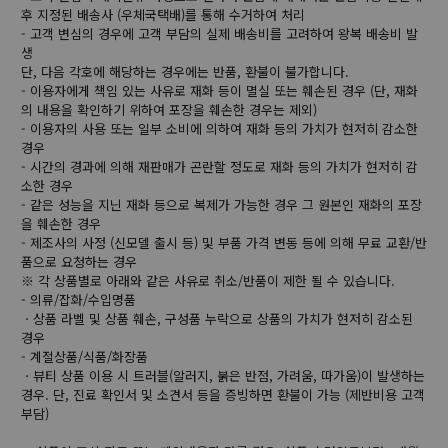
후 지정된 배송사 (우체국택배)를 통해 수거하여 처리
- 고객 변심의 경우에 고객 부담의 실제 배송비를 고려하여 왕복 배송비 발
생
단, 다음 각호에 해당하는 경우에는 반품, 환불이 불가합니다.
- 이용자에게 책임 있는 사유로 재화 등이 멸실 또는 훼손된 경우 (단, 재화
의 내용을 확인하기 위하여 포장을 훼손한 경우는 제외)
- 이용자의 사용 또는 일부 소비에 의하여 재화 등의 가치가 현저히 감소한
경우
- 시간의 경과에 의해 재판매가 곤란할 정도로 재화 등의 가치가 현저히 감
소한 경우
- 같은 성능을 지닌 재화 등으로 복제가 가능한 경우 그 원본인 재화의 포장
을 훼손한 경우
- 제조사의 사정 (신모델 출시 등) 및 부품 가격 변동 등에 의해 무료 교환/반
품으로 요청하는 경우
※ 각 상품별로 아래와 같은 사유로 취소/반품이 제한 될 수 있습니다.
- 의류/잡화/수입명품
ㆍ상품 라벨 및 상품 훼손, 구성품 누락으로 상품의 가치가 현저히 감소된
경우
- 계절상품/식품/화장품
ㆍ뷰티 상품 이용 시 트러블(알러지, 붉은 반점, 가려움, 따가움)이 발생하는
경우. 단, 진료 확인서 및 소견서 등을 증빙하면 환불이 가능 (제반비용 고객
부담)