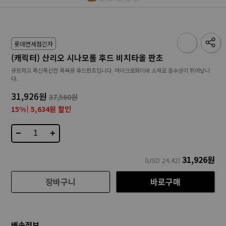
롯데면세점긴자
(캐릭터) 산리오 시나모롤 후드 비치타올 판초
큐트하고 폭신폭신한 목욕용 후드판쵸입니다. 마이크로화이바 소재로 흡수성이 뛰어납니
다.
31,926원
37,560원
15%
5,634원 할인
−
+
31,926
원
(USD
24.42
)
장바구니
바로구매
배송정보