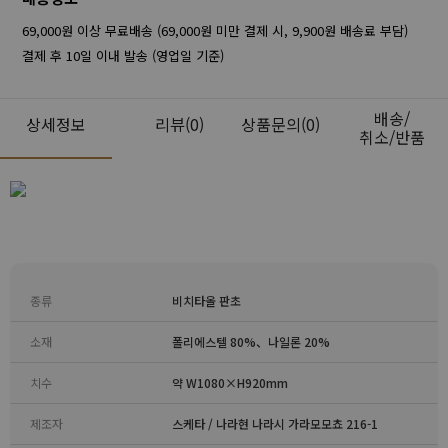
69,000원 이상 무료배송 (69,000원 미만 결제 시, 9,900원 배송료 부담)
결제 후 10일 이내 발송 (영업일 기준)
배송/
상세정보
리뷰
(0)
상품문의(0)
취소/반품
종류
비치타올 판초
소재
폴리에스텔 80%、나일론 20%
치수
약 W1080×H920mm
제조자
스케타 / 나라현 나라시 가라모모쵸 216-1