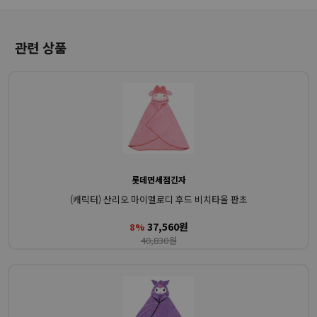
관련 상품
롯데면세점긴자
(캐릭터) 산리오 마이멜로디 후드 비치타올 판초
37,560원
8%
40,830원