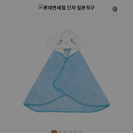
0
Prev
Next