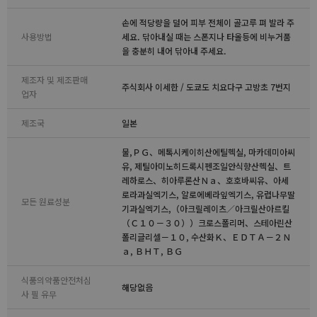
손에 적당량을 덜어 피부 전체이 골고루 펴 발라 주
사용방법
세요. 닦아내실 때는 스폰지나 타올등에 비누거품
을 충분히 내어 닦아내 주세요.
제조자 및 제조판매
주식회사 이세한 / 도쿄도 치요다구 고방초 7번지
업자
제조국
일본
물,ＰＧ、메톡시케이히산에틸헥실, 마카데미아씨
유, 제틸아미노히드록시펜조일안식향산헥실、트
레하로스、히아루론산Ｎａ、호호바씨유、아세
로라과실엑기스, 알로에베라잎엑기스, 유럽나무딸
모든 원료성분
기과실엑기스,（아크릴레이츠／아크릴산아르킬
（Ｃ１０－３０））크로스폴리머、스테아린산
폴리글리셀－１０, 수산화Ｋ、ＥＤＴＡ－２Ｎ
ａ, ＢＨＴ, ＢＧ
식품의약품안전처심
해당없음
사 필 유무