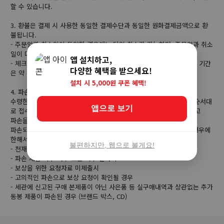
할 수 있습니다.
3. 환불은 결제 시 사용한 동일한 결제수단과 동일한 원화결제금액으로 환
불됩니다.
- 주문일과 취소일이 동일한 경우에는 당일 취소가 가능하며, 주문일과 취소
일이 다른 경우에는 카드사에 따라 4~7일 후 반영됩니다.
앱 설치하고,
- 체크카드로 결제 후 취소하시는 경우 연결된 계좌로 환불되기까지의 기간
다양한 혜택을 받으세요!
은 약 7일 정도 소요됩니다.
설치 시 5,000원 쿠폰 혜택!
4. 파손 보상 기준
수령한 상품이 파손시에는 수령 후 5일 이내에 배송사에서 요구하는 순서대
앱으로 보기
로 접수 진행합니다. 파손 보상 시에는 반드시 택배 박스가 있어야 하고
파손을 증명할 수 있는 택배 박스와 상품사진을 제공해야 합니다.
파손되기 쉬운 제품에 한해서는 보상이 어려울 수 있습니다. 아래의 경우에
한해서는 파손 보장이 불가능합니다.
불편하지만, 웹으로 볼게요!
- 천재지변 또는 화재등의 불가항력에 의한 분실, 훼손, 도난의 경우
- 파손 제품 회수 거부 또는 회수 불가시
- 보상을 위한 요청자료 미제출시
- 고의적인 파손으로 보상 요청이 확인될 경우
- 세관에 신고된 구매 본제품이 아닌 사은품 등 실구매내역과 상관없는 추가
동봉 제품이 파손된 경우 (브랜드 박스, CD)