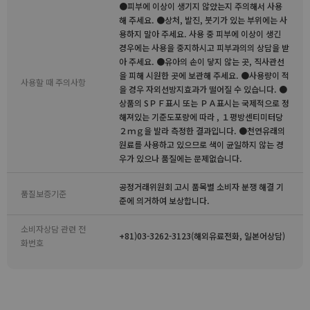
●피부에 이상이 생기지 않았는지 주의해서 사용
해 주세요. ●상처, 발진, 붓기가 있는 부위에는 사
용하지 말아 주세요. 사용 중 피부에 이상이 생긴
경우에는 사용을 중지하시고 피부과의의 상담을 받
아 주세요. ●유아의 손이 닿지 않는 곳, 직사관선
을 피해 시원한 곳에 보관해 주세요. ●사용량이 적
사용할 때 주의사항
을 경우 자외선방지효과가 떨어질 수 있습니다. ●
상품의 SＰＦ표시 또는 ＰＡ표시는 국제적으로 정
해져있는 기준도포량에 따라 , １평방센티미터당
２ｍｇ을 발라 측정한 결과입니다. ●천연유래의
원료를 사용하고 있으므로 색이 균일하지 않는 경
우가 있으나 품질에는 문제없습니다.
공정거래위원회 고시 품목별 소비자 분쟁 해결 기
품질보증기준
준에 의거하여 보상합니다.
소비자상담 관련 전
+81)03-3262-3123(해외유료전화, 일본어상담)
화번호