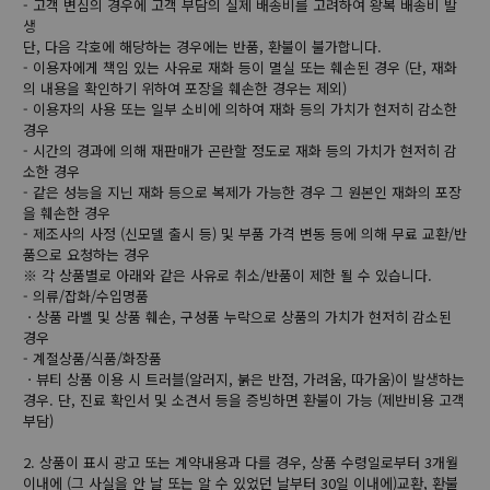
- 고객 변심의 경우에 고객 부담의 실제 배송비를 고려하여 왕복 배송비 발
생
단, 다음 각호에 해당하는 경우에는 반품, 환불이 불가합니다.
- 이용자에게 책임 있는 사유로 재화 등이 멸실 또는 훼손된 경우 (단, 재화
의 내용을 확인하기 위하여 포장을 훼손한 경우는 제외)
- 이용자의 사용 또는 일부 소비에 의하여 재화 등의 가치가 현저히 감소한
경우
- 시간의 경과에 의해 재판매가 곤란할 정도로 재화 등의 가치가 현저히 감
소한 경우
- 같은 성능을 지닌 재화 등으로 복제가 가능한 경우 그 원본인 재화의 포장
을 훼손한 경우
- 제조사의 사정 (신모델 출시 등) 및 부품 가격 변동 등에 의해 무료 교환/반
품으로 요청하는 경우
※ 각 상품별로 아래와 같은 사유로 취소/반품이 제한 될 수 있습니다.
- 의류/잡화/수입명품
ㆍ상품 라벨 및 상품 훼손, 구성품 누락으로 상품의 가치가 현저히 감소된
경우
- 계절상품/식품/화장품
ㆍ뷰티 상품 이용 시 트러블(알러지, 붉은 반점, 가려움, 따가움)이 발생하는
경우. 단, 진료 확인서 및 소견서 등을 증빙하면 환불이 가능 (제반비용 고객
부담)
2. 상품이 표시 광고 또는 계약내용과 다를 경우, 상품 수령일로부터 3개월
이내에 (그 사실을 안 날 또는 알 수 있었던 날부터 30일 이내에)교환, 환불