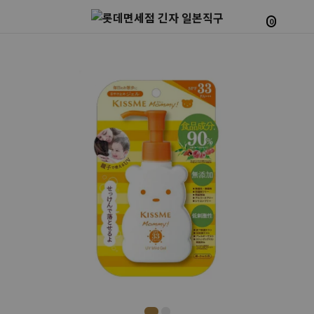
0
Prev
Next