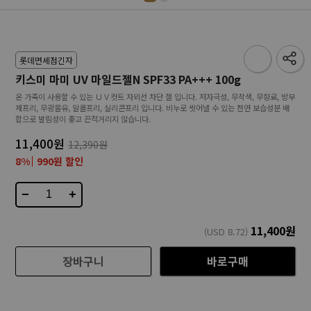
롯데면세점긴자
키스미 마미 UV 마일드젤N SPF33 PA+++ 100g
온 가족이 사용할 수 있는 ＵＶ컷트 자외선 차단 젤 입니다. 저자극성, 무착색, 무향료, 방부
제프리, 무광물유, 알콜프리, 실리콘프리 입니다. 비누로 씻어낼 수 있는 천연 보습성분 배
합으로 발림성이 좋고 끈적거리지 않습니다.
11,400원
12,390원
8%
990원 할인
−
+
11,400
원
(USD
8.72
)
장바구니
바로구매