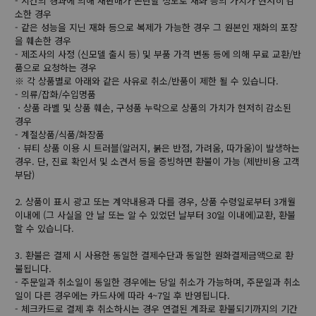
- 시간의 경과에 의해 재판매가 곤란할 정도로 재화 등의 가치가 현저히 감
소한 경우
- 같은 성능을 지닌 재화 등으로 복제가 가능한 경우 그 원본인 재화의 포장
을 훼손한 경우
- 제조사의 사정 (신모델 출시 등) 및 부품 가격 변동 등에 의해 무료 교환/반
품으로 요청하는 경우
※ 각 상품별로 아래와 같은 사유로 취소/반품이 제한 될 수 있습니다.
- 의류/잡화/수입명품
ㆍ상품 라벨 및 상품 훼손, 구성품 누락으로 상품의 가치가 현저히 감소된
경우
- 계절상품/식품/화장품
ㆍ뷰티 상품 이용 시 트러블(알러지, 붉은 반점, 가려움, 따가움)이 발생하는
경우. 단, 진료 확인서 및 소견서 등을 증빙하면 환불이 가능 (제반비용 고객
부담)
2. 상품이 표시 광고 또는 계약내용과 다를 경우, 상품 수령일로부터 3개월
이내에 (그 사실을 안 날 또는 알 수 있었던 날부터 30일 이내에)교환, 환불
할 수 있습니다.
3. 환불은 결제 시 사용한 동일한 결제수단과 동일한 원화결제금액으로 환
불됩니다.
- 주문일과 취소일이 동일한 경우에는 당일 취소가 가능하며, 주문일과 취소
일이 다른 경우에는 카드사에 따라 4~7일 후 반영됩니다.
- 체크카드로 결제 후 취소하시는 경우 연결된 계좌로 환불되기까지의 기간