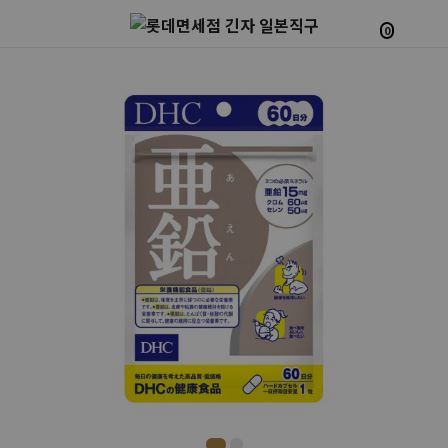
0
Prev
Next