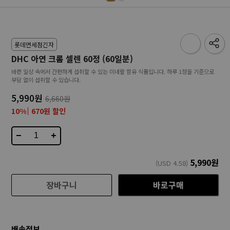
롯데면세점긴자
DHC 아연 크롬 셀렌 60정 (60일분)
바쁜 일상 속에서 간편하게 섭취할 수 있는 미네랄 함유 식품입니다. 하루 1정을 기준으로
부담 없이 섭취할 수 있습니다.
5,990원
6,660원
10%
670원 할인
−
+
5,990
원
(USD
4.58
)
장바구니
바로구매
배송정보