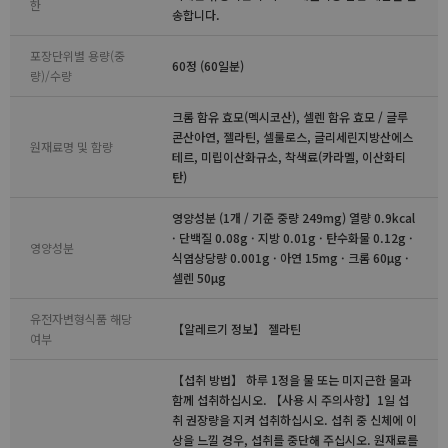
한
송합니다.
포장단위별 용량(중
60정 (60일분)
량)/수량
크롬 함유 효모(멕시코산), 셀렌 함유 효모 / 글루
콘산아연, 젤라틴, 셀룰로스, 글리세린지방산에스
원재료명 및 함량
테르, 미립이산화규소, 착색료(카라멜, 이산화티
탄)
영양성분 (1개 / 기준 중량 249mg) 열량 0.9kcal
· 단백질 0.08g · 지방 0.01g · 탄수화물 0.12g ·
영양성분
식염상당량 0.001g · 아연 15mg · 크롬 60μg ·
셀렌 50μg
유전자변형식품 해당
【알레르기 정보】 젤라틴
여부
【섭취 방법】 하루 1정을 물 또는 미지근한 물과
함께 섭취하십시오. 【사용 시 주의사항】1일 섭
취 권장량을 지켜 섭취하십시오. 섭취 중 신체에 이
상을 느낄 경우, 섭취를 중단해 주십시오. 원재료를