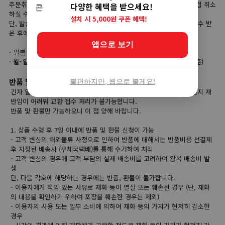
주문취소는 상품준비 단계에서는 고객님이 사이트 마이페이지에서 직접 취소
다양한 혜택을 받으세요!
하실 수가 있습니다.
설치 시 5,000원 쿠폰 혜택!
단, 발송대기 단계부터는 고객님의 직접 취소가 불가능하며, 상품을 인수 받
은 후에 반품 접수를 하셔야 합니다.
앱으로 보기
- 일본 직접 취소가능 시간
· 월~일 주문 당일 오전 00:00부터 당일 오후 23:59까지 (한국시간 기준)
반품 및 교환
불편하지만, 웹으로 볼게요!
긴자 일본직구는 해외 현지 상품을 한국으로 배송하기 때문에 해외 현지 재
반입이 어려워 교환 접수 처리가 불가능합니다.
반품 및 환불만 가능하오니 이 점 양해 바랍니다.
1. 상품 수령 후 7일 이내에 반품 및 환불 신청이 가능
- 고객 변심의 해외물류 사정으로 인하여 반품에 대해서는 반품비용 선결제
후 지정된 배송사 (우체국택배)를 통해 수거하여 처리
- 고객 변심의 경우에 고객 부담의 실제 배송비를 고려하여 왕복 배송비 발
생
단, 다음 각호에 해당하는 경우에는 반품, 환불이 불가합니다.
- 이용자에게 책임 있는 사유로 재화 등이 멸실 또는 훼손된 경우 (단, 재화
의 내용을 확인하기 위하여 포장을 훼손한 경우는 제외)
- 이용자의 사용 또는 일부 소비에 의하여 재화 등의 가치가 현저히 감소한
경우