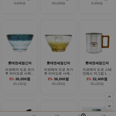
블루 85ml
9,600원
39,130원
9,330원
롯데면세점긴자
롯데면세점긴자
롯데면세점긴자
아코메야 도쿄 츠가
아코메야 도쿄 츠가
아코메야 도쿄 스테
루 비이도로 사케잔
루 비이도로 사케잔
인레스 머그컵 L 40
금가루 스모크 탑블
금가루 앰버블루 85
0ml
36,000원
36,000원
32,400원
8%
8%
8%
루 85ml
ml
39,130원
39,130원
35,220원
0