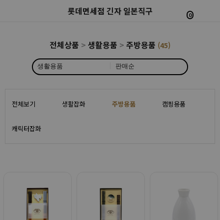
롯데면세점 긴자 일본직구
0
전체상품
>
생활용품
>
주방용품
(45)
|
전체보기
생활잡화
주방용품
캠핑용품
캐릭터잡화