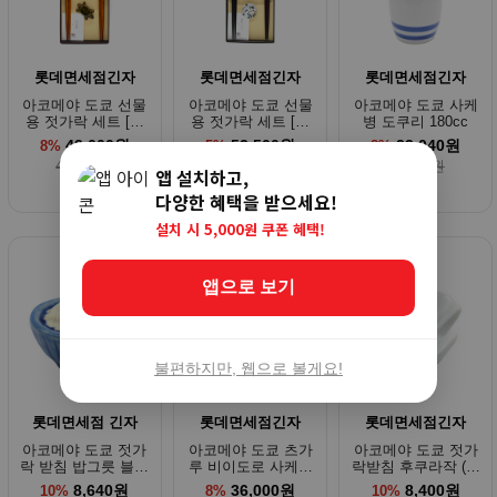
롯데면세점긴자
롯데면세점긴자
롯데면세점긴자
아코메야 도쿄 선물
아코메야 도쿄 선물
아코메야 도쿄 사케
용 젓가락 세트 [와
용 젓가락 세트 [와
병 도쿠리 180cc
카사누리 x 이마리
카사누리 x 츠가루
42,000원
52,500원
23,040원
8%
5%
8%
야키]
비이도로]
45,650원
55,260원
25,000원
앱 설치하고,
다양한 혜택을 받으세요!
설치 시 5,000원 쿠폰 혜택!
앱으로 보기
불편하지만, 웹으로 볼게요!
롯데면세점 긴자
롯데면세점긴자
롯데면세점긴자
아코메야 도쿄 젓가
아코메야 도쿄 츠가
아코메야 도쿄 젓가
락 받침 밥그릇 블루
루 비이도로 사케잔
락받침 후쿠라작 (흰
1개
금가루 스모크 바텀
색)
8,640원
36,000원
8,400원
10%
8%
10%