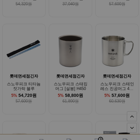
54,320원
37,040원
57,600원
롯데면세점긴자
롯데면세점긴자
롯데면세점긴자
스노우피크 티타늄
스노우피크 스태킹
스노우피크 스테인
젓가락 블루
머그 [설봉] H450
레스 진공머그 450
ml
54,720원
58,800원
57,600원
5%
5%
5%
57,600원
61,890원
60,630원
0