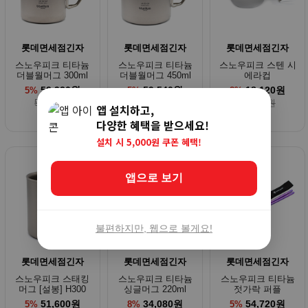
롯데면세점긴자
롯데면세점긴자
롯데면세점긴자
스노우피크 티타늄
스노우피크 티타늄
스노우피크 스텐 시
더블월머그 300ml
더블월머그 450ml
에라컵
52,920원
59,540원
18,120원
5%
5%
8%
55,710원
62,670원
19,700원
앱 설치하고,
다양한 혜택을 받으세요!
설치 시 5,000원 쿠폰 혜택!
앱으로 보기
불편하지만, 웹으로 볼게요!
롯데면세점긴자
롯데면세점긴자
롯데면세점긴자
스노우피크 스태킹
스노우피크 티타늄
스노우피크 티타늄
머그 [설봉] H300
싱글머그 220ml
젓가락 퍼플
51,600원
34,080원
54,720원
5%
8%
5%