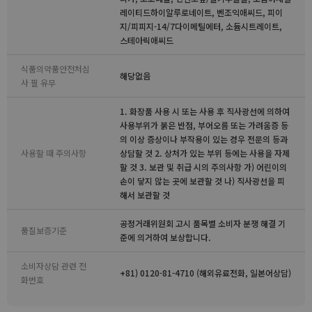
레이티드하이알루로네이트, 벤조익애씨드, 피이
지/피피지-14/7다이메틸에터, 소듐시트레이트,
스테아릭애씨드
식품의약품안전처심
해당없음
사 필 유무
1. 화장품 사용 시 또는 사용 후 직사광선에 의하여
사용부위가 붉은 반점, 부어오름 또는 가려움증 등
의 이상 증상이나 부작용이 있는 경우 전문의 등과
사용할 때 주의사항
상담할 것 2. 상처가 있는 부위 등에는 사용을 자제
할 것 3. 보관 및 취급 시의 주의사항 가) 어린이의
손이 닿지 않는 곳에 보관할 것 나) 직사광선을 피
해서 보관할 것
공정거래위원회 고시 품목별 소비자 분쟁 해결 기
품질보증기준
준에 의거하여 보상합니다.
소비자상담 관련 전
+81) 0120-81-4710 (해외유료전화, 일본어상담)
화번호