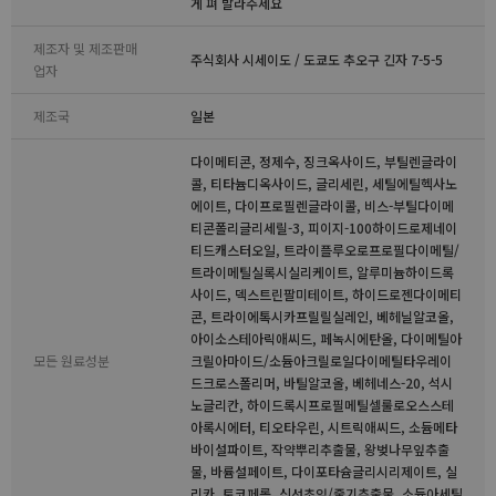
게 펴 발라주세요
제조자 및 제조판매
주식회사 시세이도 / 도쿄도 추오구 긴자 7-5-5
업자
제조국
일본
다이메티콘, 정제수, 징크옥사이드, 부틸렌글라이
콜, 티타늄디옥사이드, 글리세린, 세틸에틸헥사노
에이트, 다이프로필렌글라이콜, 비스-부틸다이메
티콘폴리글리세릴-3, 피이지-100하이드로제네이
티드캐스터오일, 트라이플루오로프로필다이메틸/
트라이메틸실록시실리케이트, 알루미늄하이드록
사이드, 덱스트린팔미테이트, 하이드로젠다이메티
콘, 트라이에톡시카프릴릴실레인, 베헤닐알코올,
아이소스테아릭애씨드, 페녹시에탄올, 다이메틸아
모든 원료성분
크릴아마이드/소듐아크릴로일다이메틸타우레이
드크로스폴리머, 바틸알코올, 베헤네스-20, 석시
노글리칸, 하이드록시프로필메틸셀룰로오스스테
아록시에터, 티오타우린, 시트릭애씨드, 소듐메타
바이설파이트, 작약뿌리추출물, 왕벚나무잎추출
물, 바륨설페이트, 다이포타슘글리시리제이트, 실
리카, 토코페롤, 신선초잎/줄기추출물, 소듐아세틸