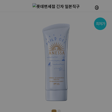
0
Prev
Next