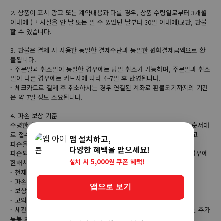
2. 상품이 표시 광고 또는 계약내용과 다를 경우, 상품 수령일로부터 3개월
이내에 (그 사실을 안 날 또는 알 수 있었던 날부터 30일 이내에)교환, 환불
할 수 있습니다.
3. 환불은 결제 시 사용한 동일한 결제수단과 동일한 원화결제금액으로 환
불됩니다.
- 주문일과 취소일이 동일한 경우에는 당일 취소가 가능하며, 주문일과 취소
일이 다른 경우에는 카드사에 따라 4~7일 후 반영됩니다.
- 체크카드로 결제 후 취소하시는 경우 연결된 계좌로 환불되기까지의 기간
은 약 7일 정도 소요됩니다.
4. 파손 보상 기준
수령한 상품이 파손시에는 수령 후 5일 이내에 배송사에서 요구하는 순서대
로 접수 진행합니다. 파손 보상 시에는 반드시 택배 박스가 있어야 하고
앱 설치하고,
파손을 증명할 수 있는 택배 박스와 상품사진을 제공해야 합니다.
다양한 혜택을 받으세요!
파손되기 쉬운 제품에 한해서는 보상이 어려울 수 있습니다. 아래의 경우에
설치 시 5,000원 쿠폰 혜택!
한해서는 파손 보장이 불가능합니다.
- 천재지변 또는 화재등의 불가항력에 의한 분실, 훼손, 도난의 경우
- 파손 제품 회수 거부 또는 회수 불가시
앱으로 보기
- 보상을 위한 요청자료 미제출시
- 고의적인 파손으로 보상 요청이 확인될 경우
- 세관에 신고된 구매 본제품이 아닌 사은품 등 실구매내역과 상관없는 추가
동봉 제품이 파손된 경우 (브랜드 박스, CD)