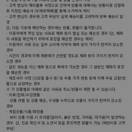
- 고객 변심의 해외물류 사정으로 인하여 반품에 대해서는 반품비용 선결제
후 지정된 배송사 (우체국택배)를 통해 수거하여 처리
- 고객 변심의 경우에 고객 부담의 실제 배송비를 고려하여 왕복 배송비 발
생
단, 다음 각호에 해당하는 경우에는 반품, 환불이 불가합니다.
- 이용자에게 책임 있는 사유로 재화 등이 멸실 또는 훼손된 경우 (단, 재화
의 내용을 확인하기 위하여 포장을 훼손한 경우는 제외)
- 이용자의 사용 또는 일부 소비에 의하여 재화 등의 가치가 현저히 감소한
경우
- 시간의 경과에 의해 재판매가 곤란할 정도로 재화 등의 가치가 현저히 감
소한 경우
- 같은 성능을 지닌 재화 등으로 복제가 가능한 경우 그 원본인 재화의 포장
을 훼손한 경우
- 제조사의 사정 (신모델 출시 등) 및 부품 가격 변동 등에 의해 무료 교환/반
품으로 요청하는 경우
※ 각 상품별로 아래와 같은 사유로 취소/반품이 제한 될 수 있습니다.
- 의류/잡화/수입명품
ㆍ상품 라벨 및 상품 훼손, 구성품 누락으로 상품의 가치가 현저히 감소된
경우
- 계절상품/식품/화장품
ㆍ뷰티 상품 이용 시 트러블(알러지, 붉은 반점, 가려움, 따가움)이 발생하는
경우. 단, 진료 확인서 및 소견서 등을 증빙하면 환불이 가능 (제반비용 고객
부담)