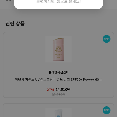
불편하지만, 웹으로 볼게요!
관련 상품
롯데면세점긴자
아넷사 퍼펙트 UV 선스크린 마일드 밀크 SPF50+ PA++++ 60ml
24,510원
27%
33,360원