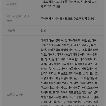
기초화장품으로 피부를 정돈한 후, 적당량을 고르
사용방법
게 펴 발라주세요
제조자 및 제조판매
주식회사 시세이도 / 도쿄도 추오구 긴자 7-5-5
업자
제조국
일본
다이메티콘, 정제수, 징크옥사이드, 에탄올, 다이
아이소프로필세바케이트, 아이소도데케인, 옥토크
릴렌, 에칠헥실살리실레이트, C12-15알킬벤조에
이트, 피이지/피피지-9/2다이메틸에터, 옥수수전
분, 탤크, 실리카, 아이소프로필미리스테이트, 디
에칠아미노하이드록시벤조일헥실벤조에이트, 티
타늄디옥사이드, 피이지-9폴리다이메틸실록시에
틸다이메티콘, 덱스트린팔미테이트, 글리세린, 호
모살레이트, 에칠헥실트리아존, 비스-에칠헥실옥
시페놀메톡시페닐트리아진, 다이스테아다이모늄
헥토라이트, 피이지-10다이메티콘, 아이소스테아
릭애씨드, 트라이에톡시카프릴릴실레인, 폴리글리
모든 원료성분
세릴-6폴리리시놀리에이트, 소듐클로라이드, 알루
미늄하이드록사이드, 스테아릭애씨드, 트라이소듐