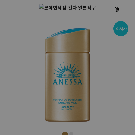
0
Prev
Next