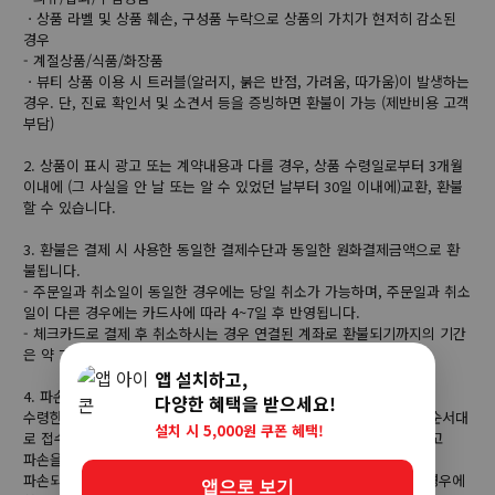
ㆍ상품 라벨 및 상품 훼손, 구성품 누락으로 상품의 가치가 현저히 감소된
경우
- 계절상품/식품/화장품
ㆍ뷰티 상품 이용 시 트러블(알러지, 붉은 반점, 가려움, 따가움)이 발생하는
경우. 단, 진료 확인서 및 소견서 등을 증빙하면 환불이 가능 (제반비용 고객
부담)
2. 상품이 표시 광고 또는 계약내용과 다를 경우, 상품 수령일로부터 3개월
이내에 (그 사실을 안 날 또는 알 수 있었던 날부터 30일 이내에)교환, 환불
할 수 있습니다.
3. 환불은 결제 시 사용한 동일한 결제수단과 동일한 원화결제금액으로 환
불됩니다.
- 주문일과 취소일이 동일한 경우에는 당일 취소가 가능하며, 주문일과 취소
일이 다른 경우에는 카드사에 따라 4~7일 후 반영됩니다.
- 체크카드로 결제 후 취소하시는 경우 연결된 계좌로 환불되기까지의 기간
은 약 7일 정도 소요됩니다.
앱 설치하고,
4. 파손 보상 기준
다양한 혜택을 받으세요!
수령한 상품이 파손시에는 수령 후 5일 이내에 배송사에서 요구하는 순서대
설치 시 5,000원 쿠폰 혜택!
로 접수 진행합니다. 파손 보상 시에는 반드시 택배 박스가 있어야 하고
파손을 증명할 수 있는 택배 박스와 상품사진을 제공해야 합니다.
파손되기 쉬운 제품에 한해서는 보상이 어려울 수 있습니다. 아래의 경우에
앱으로 보기