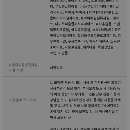
이디티에이, 피이지-6, 향료, 토코페롤, 비에이치
티, 부틸렌글라이콜, 비스-부틸다이메티콘폴리글
리세릴-3, 피이지/피피지-14/7다이메틸에터, 소
듐메타바이설파이트, 트라이메틸실록시실리케이
트, 다이포타슘글리시리제이트, 녹차추출물, 토멘
틸뿌리추출물, 귤껍질추출물, 소듐아세틸레이티드
하이알루로네이트, 합성플루오르플로고파이트, 라
우릴베타인, 수용성콜라겐, 페녹시에탄올, 소듐벤
조에이트, 시트로넬올, 제라니올, 헥실신남알, 리
모넨, 리날룰
식품의약품안전처심
해당없음
사 필 유무
1. 화장품 사용 시 또는 사용 후 직사광선에 의하여
사용부위가 붉은 반점, 부어오름 또는 가려움증 등
의 이상 증상이나 부작용이 있는 경우 전문의 등과
사용할 때 주의사항
상담할 것 2. 상처가 있는 부위 등에는 사용을 자제
할 것 3. 보관 및 취급 시의 주의사항 가) 어린이의
손이 닿지 않는 곳에 보관할 것 나) 직사광선을 피
해서 보관할 것
공정거래위원회 고시 품목별 소비자 분쟁 해결 기